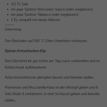
1/2 TL Salz
Dabei unterstützen mich vor allem die Produkte von
ein paar Spritzer Worcester-Sauce (oder weglassen)
Pampered Chef® und der Thermomix® TM6.
ein paar Spritzer Tabasco (oder weglassen)
In und um Mönchengladbach berate ich Dich gerne zu
1 Ei, verquirlt mit etwas Wasser
den Produkten von Pampered Chef.
Zubereitung
Den Backofen auf 200° C Ober-Unterhitze vorheizen.
Spinat-Artischocken-Dip
Den Dip könnt ihr gut schon am Tag zuvor vorbereiten und im
Kühlschrank aufbewahren!
Artischockenherzen abtropfen lassen und beiseite stellen.
Parmesan und Mozzarella-Käse in den Mixtopf geben und 8
Sek./Stufe 8 zerkleinern, in eine Schüssel geben und beiseite
stellen.