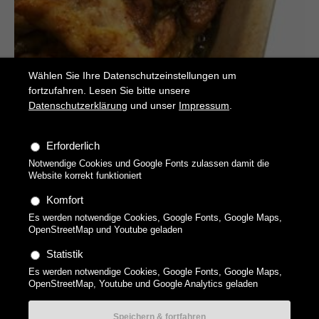
Wählen Sie Ihre Datenschutzeinstellungen um
fortzufahren. Lesen Sie bitte unsere
Datenschutzerklärung
und unser
Impressum
.
Erforderlich
Notwendige Cookies und Google Fonts zulassen damit die
Shawarma
Website korrekt funktioniert
Hähnchen-Kebap
Komfort
Es werden notwendige Cookies, Google Fonts, Google Maps,
OpenStreetMap und Youtube geladen
Statistik
Es werden notwendige Cookies, Google Fonts, Google Maps,
Copyright 2026 technikgenuss, Maren Kuçi. Alle Rechte
OpenStreetMap, Youtube und Google Analytics geladen
vorbehalten.
Datenschutzerklärung
Impressum
Datenschutz-