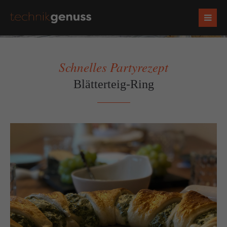
Schnelles Partyrezept
Blätterteig-Ring
Zurück
Vorwärts
Socials