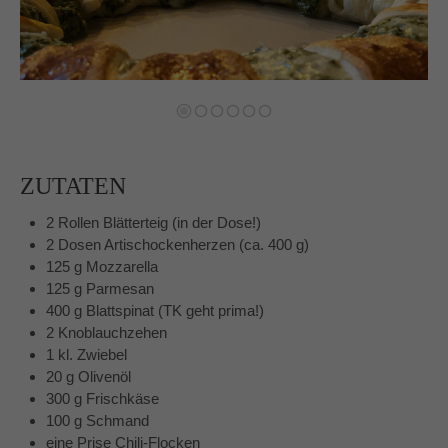
Auf meinen Social Media Kanälen gibt es regelmäßig
Udpates und Bilder!
Schreibt mir!
ZUTATEN
technikgenuss
2 Rollen Blätterteig (in der Dose!)
Maren Kuçi
2 Dosen Artischockenherzen (ca. 400 g)
Keplerstr. 65
125 g Mozzarella
41236 Mönchengladbach
125 g Parmesan
400 g Blattspinat (TK geht prima!)
0151 42130988
2 Knoblauchzehen
maren@technikgenuss.de
1 kl. Zwiebel
20 g Olivenöl
Über mich
300 g Frischkäse
100 g Schmand
Ich koche und backe mit Leidenschaft.
eine Prise Chili-Flocken