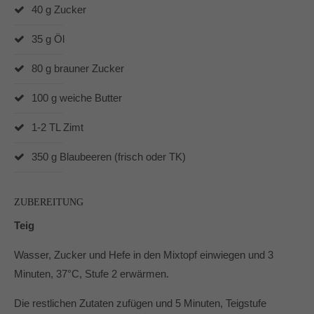
40 g Zucker
Dabei unterstützen mich vor allem die Produkte von
Pampered Chef® und der Thermomix® TM6.
35 g Öl
In und um Mönchengladbach berate ich Dich gerne zu
den Produkten von Pampered Chef.
80 g brauner Zucker
100 g weiche Butter
1-2 TL Zimt
350 g Blaubeeren (frisch oder TK)
ZUBEREITUNG
Teig
Wasser, Zucker und Hefe in den Mixtopf einwiegen und 3
Minuten, 37°C, Stufe 2 erwärmen.
Die restlichen Zutaten zufügen und 5 Minuten, Teigstufe