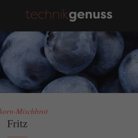
ls
Schreibt mir!
en Social Media Kanälen gibt
technikgenuss
mäßig Udpates und Bilder!
Maren Kuçi
Keplerstr. 65
41236 Mönchengladbach
0151 42130988
maren@technikgenuss.de
lkorn-Mischbrot
Fritz