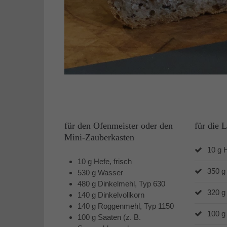
für den Ofenmeister oder den
für die L
Mini-Zauberkasten
10 g H
10 g Hefe, frisch
350 g
530 g Wasser
480 g Dinkelmehl, Typ 630
320 g
140 g Dinkelvollkorn
140 g Roggenmehl, Typ 1150
100 g
100 g Saaten (z. B.