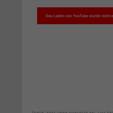
Das Laden von YouTube wurde nicht er
Quelle: https://www.ploetzblog.de/, Lutz Ge