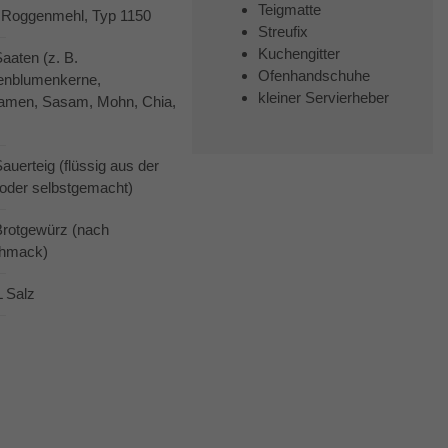
Teigmatte
 Roggenmehl, Typ 1150
Streufix
Kuchengitter
Saaten (z. B.
Ofenhandschuhe
enblumenkerne,
kleiner Servierheber
amen, Sasam, Mohn, Chia,
auerteig (flüssig aus der
 oder selbstgemacht)
Brotgewürz (nach
hmack)
L Salz