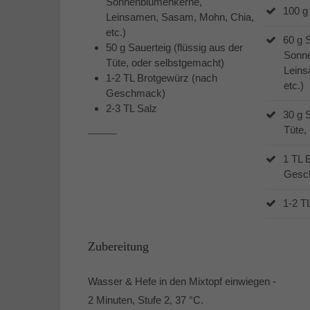
Sonnenblumenkerne,
100 g
Leinsamen, Sasam, Mohn, Chia,
etc.)
60 g 
50 g Sauerteig (flüssig aus der
Sonn
Tüte, oder selbstgemacht)
Leins
1-2 TL Brotgewürz (nach
etc.)
Geschmack)
2-3 TL Salz
30 g S
Tüte,
1 TL 
Gesc
1-2 T
Zubereitung
Wasser & Hefe in den Mixtopf einwiegen -
2 Minuten, Stufe 2, 37 °C.