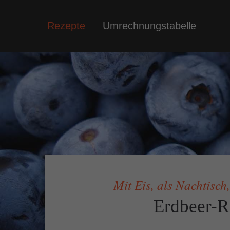
Rezepte
Umrechnungstabelle
Socia
Auf mein
es regel
Mit Eis, als Nachtisch
Erdbeer-R