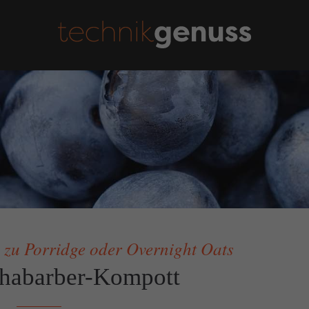
ls
Schreibt mir!
en Social Media Kanälen gibt
technikgenuss
mäßig Udpates und Bilder!
Maren Kuçi
Keplerstr. 65
41236 Mönchengladbach
0151 42130988
maren@technikgenuss.de
, zu Porridge oder Overnight Oats
habarber-Kompott