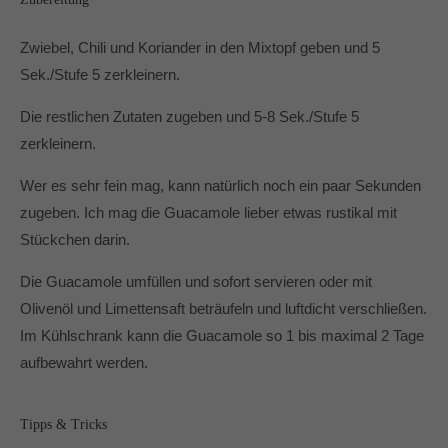
Dabei unterstützen mich vor allem die Produkte von
Pampered Chef® und der Thermomix® TM6.
Zwiebel, Chili und Koriander in den Mixtopf geben und 5
In und um Mönchengladbach berate ich Dich gerne zu
Sek./Stufe 5 zerkleinern.
den Produkten von Pampered Chef.
Die restlichen Zutaten zugeben und 5-8 Sek./Stufe 5
zerkleinern.
Wer es sehr fein mag, kann natürlich noch ein paar Sekunden
zugeben. Ich mag die Guacamole lieber etwas rustikal mit
Stückchen darin.
Die Guacamole umfüllen und sofort servieren oder mit
Olivenöl und Limettensaft beträufeln und luftdicht verschließen.
Im Kühlschrank kann die Guacamole so 1 bis maximal 2 Tage
aufbewahrt werden.
Tipps & Tricks