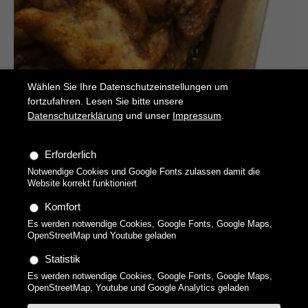
Wählen Sie Ihre Datenschutzeinstellungen um
fortzufahren. Lesen Sie bitte unsere
Datenschutzerklärung
und unser
Impressum
.
Erforderlich
Notwendige Cookies und Google Fonts zulassen damit die
Shawarma
Website korrekt funktioniert
Hähnchen-Kebap
Komfort
Es werden notwendige Cookies, Google Fonts, Google Maps,
OpenStreetMap und Youtube geladen
Statistik
Es werden notwendige Cookies, Google Fonts, Google Maps,
Copyright 2026 technikgenuss, Maren Kuçi. Alle Rechte
OpenStreetMap, Youtube und Google Analytics geladen
vorbehalten.