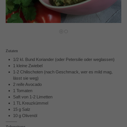
Auf meinen Social Media Kanälen gibt es regelmäßig
Udpates und Bilder!
Schreibt mir!
Zutaten
technikgenuss
1/2 kl. Bund Koriander (oder Petersilie oder weglassen)
Maren Kuçi
1 kleine Zwiebel
Keplerstr. 65
1-2 Chilischoten (nach Geschmack, wer es mild mag,
41236 Mönchengladbach
lässt sie weg)
2 reife Avocado
0151 42130988
1 Tomaten
maren@technikgenuss.de
Saft von 1-2 Limetten
1 TL Kreuzkümmel
15 g Salz
Über mich
10 g Olivenöl
Ich koche und backe mit Leidenschaft.
Zubereitung