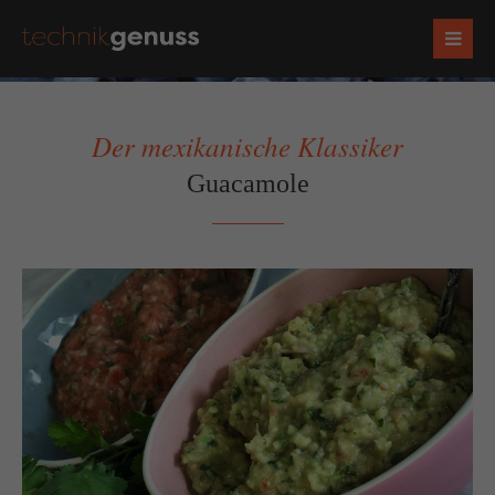
Der mexikanische Klassiker
Guacamole
Zurück
Vorwärts
Socials