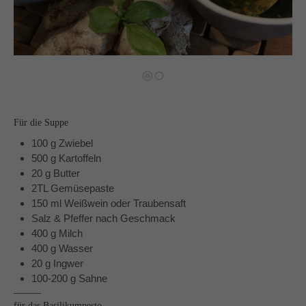
Auf meinen Social Media Kanälen gibt es regelmäßig
Udpates und Bilder!
Schreibt mir!
Für die Suppe
technikgenuss
100 g Zwiebel
Maren Kuçi
500 g Kartoffeln
Keplerstr. 65
20 g Butter
41236 Mönchengladbach
2TL Gemüsepaste
150 ml Weißwein oder Traubensaft
0151 42130988
Salz & Pfeffer nach Geschmack
maren@technikgenuss.de
400 g Milch
400 g Wasser
20 g Ingwer
Über mich
100-200 g Sahne
Ich koche und backe mit Leidenschaft.
für das Basilikumpesto