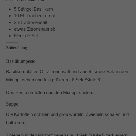
Dabei unterstützen mich vor allem die Produkte von
5 Stängel Basilikum
Pampered Chef® und der Thermomix® TM6.
10 EL Traubenkernöl
In und um Mönchengladbach berate ich Dich gerne zu
2 EL Zitronensaft
den Produkten von Pampered Chef.
etwas Zitronenabrieb
Fleur de Sel
Zubereitung
Basilikumpesto
Basilikumblätter, Öl, Zitronensaft und-abrieb sowie Salz in den
Mixtopf geben und fein prüierern, 8 Sek./Stufe 6.
Das Pesto umfüllen und den Mixtopf spülen.
Suppe
Die Kartoffeln schälen und grob würfeln. Zwiebeln schälen und
halbieren.
Zwiebeln in den Mixtopf geben und
3 Sek./Stufe 5
zerkleinern,