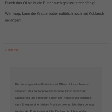
Durch das Öl bleibt die Butter auch gekühlt streichfähig!
Wer mag, kann die Kräuterbutter natürlich noch mit Koblauch
ergänzen!
ZURÜCK
Die hier vorgestellten Produkte sind Affiliate Links zu Amazon
und/oder Links zu Kooperationspartnern. Diese dienen zur
Orientierung und schnellem Finden der Produkte und werden je
nach Erfolg mit einer kleinen Provision belohnt, falls diese genutzt
werden. Am Preis ändert sich für Euch nichts. Ich empfehle