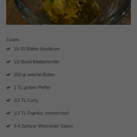
Auf meinen Social Media Kanälen gibt es regelmäßig
Udpates und Bilder!
Zutaten
15-20 Blätter Basilikum
Schreibt mir!
1/2 Bund Blattpetersilie
technikgenuss
Maren Kuçi
250 gr weiche Butter
Keplerstr. 65
41236 Mönchengladbach
1 TL grober Pfeffer
0151 42130988
1/2 TL Curry
maren@technikgenuss.de
1/2 TL Paprika, rosenscharf
Über mich
3-4 Spritzer Worcester Sauce
Ich koche und backe mit Leidenschaft.