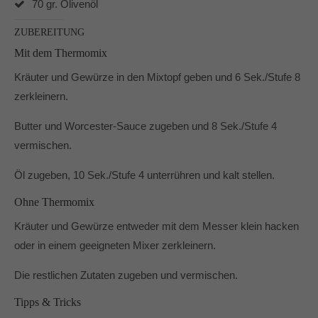
70 gr. Olivenöl
Dabei unterstützen mich vor allem die Produkte von
Pampered Chef® und der Thermomix® TM6.
ZUBEREITUNG
In und um Mönchengladbach berate ich Dich gerne zu
Mit dem Thermomix
den Produkten von Pampered Chef.
Kräuter und Gewürze in den Mixtopf geben und 6 Sek./Stufe 8
zerkleinern.
Butter und Worcester-Sauce zugeben und 8 Sek./Stufe 4
vermischen.
Öl zugeben, 10 Sek./Stufe 4 unterrühren und kalt stellen.
Ohne Thermomix
Kräuter und Gewürze entweder mit dem Messer klein hacken
oder in einem geeigneten Mixer zerkleinern.
Die restlichen Zutaten zugeben und vermischen.
Tipps & Tricks