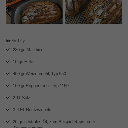
Dabei unterstützen mich vor allem die Produkte von
Pampered Chef® und der Thermomix® TM6.
In und um Mönchengladbach berate ich Dich gerne zu
den Produkten von Pampered Chef.
für die Lily
280 gr. Malzbier
10 gr. Hefe
400 gr Weizenmehl, Typ 550
100 gr Roggenmehl, Typ 1150
2 TL Salz
3-4 EL Röstzwiebeln
20 gr. neutrales Öl, zum Beispiel Raps- oder
Sonnenblumenöl