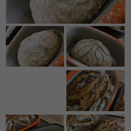
Auf meinen Social Media Kanälen gibt es regelmäßig
Udpates und Bilder!
Schreibt mir!
technikgenuss
Maren Kuçi
Keplerstr. 65
41236 Mönchengladbach
0151 42130988
maren@technikgenuss.de
Über mich
Ich koche und backe mit Leidenschaft.