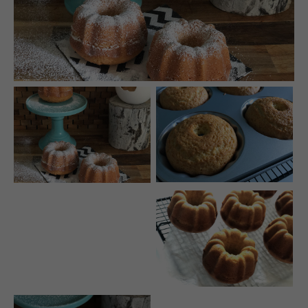
Auf meinen Social Media Kanälen gibt es regelmäßig
Udpates und Bilder!
Schreibt mir!
technikgenuss
Maren Kuçi
Keplerstr. 65
41236 Mönchengladbach
0151 42130988
maren@technikgenuss.de
Über mich
Ich koche und backe mit Leidenschaft.