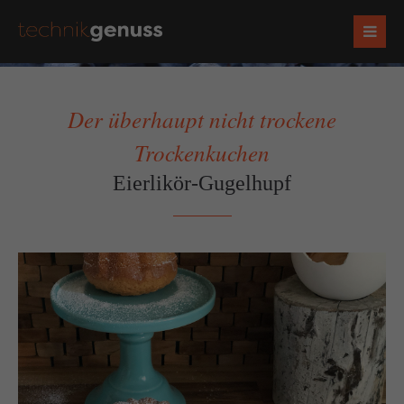
Der überhaupt nicht trockene
Trockenkuchen
Eierlikör-Gugelhupf
Socials