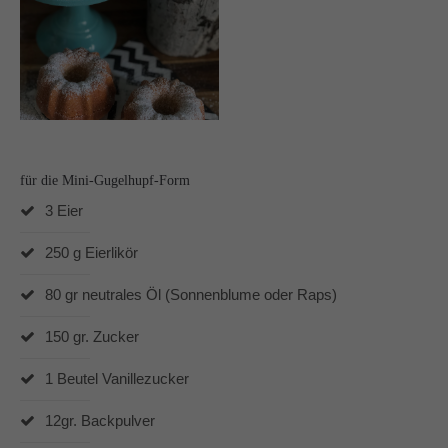
Dabei unterstützen mich vor allem die Produkte von
Pampered Chef® und der Thermomix® TM6.
In und um Mönchengladbach berate ich Dich gerne zu
den Produkten von Pampered Chef.
für die Mini-Gugelhupf-Form
3 Eier
250 g Eierlikör
80 gr neutrales Öl (Sonnenblume oder Raps)
150 gr. Zucker
1 Beutel Vanillezucker
12gr. Backpulver