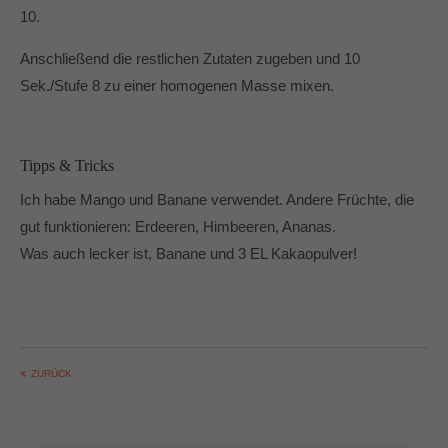
10.
Dabei unterstützen mich vor allem die Produkte von
Pampered Chef® und der Thermomix® TM6.
Anschließend die restlichen Zutaten zugeben und 10
In und um Mönchengladbach berate ich Dich gerne zu
Sek./Stufe 8 zu einer homogenen Masse mixen.
den Produkten von Pampered Chef.
Tipps & Tricks
Ich habe Mango und Banane verwendet. Andere Früchte, die
gut funktionieren: Erdeeren, Himbeeren, Ananas.
Was auch lecker ist, Banane und 3 EL Kakaopulver!
ZURÜCK