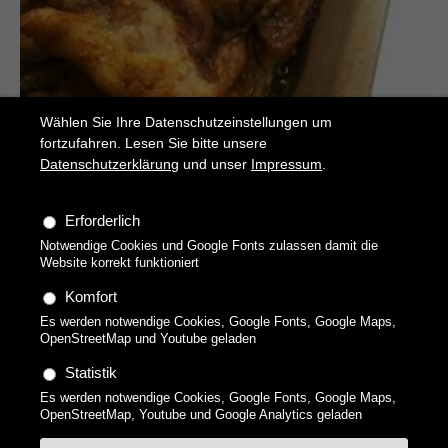
Wählen Sie Ihre Datenschutzeinstellungen um
fortzufahren. Lesen Sie bitte unsere
Datenschutzerklärung
und unser
Impressum
.
Erforderlich
Notwendige Cookies und Google Fonts zulassen damit die
Shawarma
Website korrekt funktioniert
Hähnchen-Kebap
Komfort
Es werden notwendige Cookies, Google Fonts, Google Maps,
OpenStreetMap und Youtube geladen
Statistik
Es werden notwendige Cookies, Google Fonts, Google Maps,
Copyright 2026 technikgenuss, Maren Kuçi. Alle Rechte
OpenStreetMap, Youtube und Google Analytics geladen
vorbehalten.