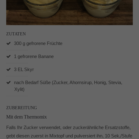
Auf meinen Social Media Kanälen gibt es regelmäßig
Udpates und Bilder!
ZUTATEN
300 g gefrorene Früchte
Schreibt mir!
1 gefrorene Banane
technikgenuss
3 EL Skyr
Maren Kuçi
Keplerstr. 65
nach Bedarf Süße (Zucker, Ahornsirup, Honig, Stevia,
41236 Mönchengladbach
Xylit)
0151 42130988
maren@technikgenuss.de
ZUBEREITUNG
Mit dem Thermomix
Über mich
Falls Ihr Zucker verwendet, oder zuckerähnliche Ersatzstoffe,
Ich koche und backe mit Leidenschaft.
gebt diesen zuerst in Mixtopf und pulversiert ihn, 10 Sek,/Stufe