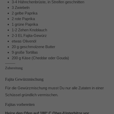
3-4 Hähnchenbrüste, in Streifen geschnitten
Dabei unterstützen mich vor allem die Produkte von
3 Zwiebeln
Pampered Chef® und der Thermomix® TM6.
2 gelbe Paprika
In und um Mönchengladbach berate ich Dich gerne zu
2 rote Paprika
den Produkten von Pampered Chef.
1 grüne Paprika
1-2 Zehen Knoblauch
2-3 EL Fajita-Gewürz
etwas Olivenöl
20 g geschmolzene Butter
9 große Tortillas
200 g Käse (Cheddar oder Gouda)
Zubereitung
Fajita Gewürzmischung
Für die Gewürzmischung musst Du nur alle Zutaten in einer
Schüssel gründlich vermischen.
Fajitas vorbereiten
Heize den Ofen auf 180° C Ober-/Unterhitze vor.