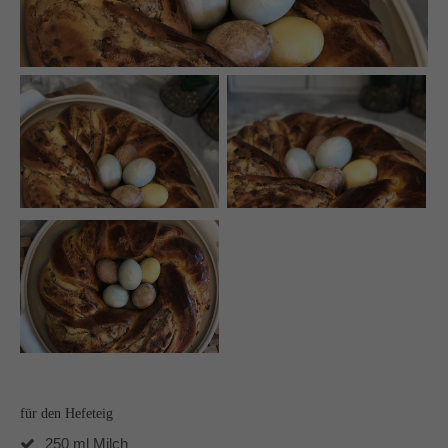
Auf meinen Social Media Kanälen gibt es regelmäßig
Udpates und Bilder!
Schreibt mir!
technikgenuss
Maren Kuçi
Keplerstr. 65
41236 Mönchengladbach
0151 42130988
maren@technikgenuss.de
Über mich
für den Hefeteig
Ich koche und backe mit Leidenschaft.
250 ml Milch