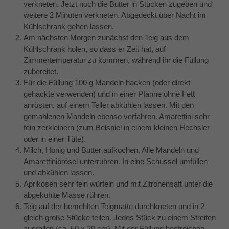
verkneten. Jetzt noch die Butter in Stücken zugeben und
weitere 2 Minuten verkneten. Abgedeckt über Nacht im
Kühlschrank gehen lassen.
Am nächsten Morgen zunächst den Teig aus dem
Kühlschrank holen, so dass er Zeit hat, auf
Zimmertemperatur zu kommen, während ihr die Füllung
zubereitet.
Für die Füllung 100 g Mandeln hacken (oder direkt
gehackte verwenden) und in einer Pfanne ohne Fett
anrösten, auf einem Teller abkühlen lassen. Mit den
gemahlenen Mandeln ebenso verfahren. Amarettini sehr
fein zerkleinern (zum Beispiel in einem kleinen Hechsler
oder in einer Tüte).
Milch, Honig und Butter aufkochen. Alle Mandeln und
Amarettinibrösel unterrühren. In eine Schüssel umfüllen
und abkühlen lassen.
Aprikosen sehr fein würfeln und mit Zitronensaft unter die
abgekühlte Masse rühren.
Teig auf der bemehlten Teigmatte durchkneten und in 2
gleich große Stücke teilen. Jedes Stück zu einem Streifen
ausrollen (ca. 50 x 20 cm). Mit der Füllung bestreichen,