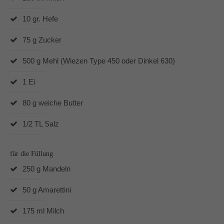
Dabei unterstützen mich vor allem die Produkte von
10 gr. Hefe
Pampered Chef® und der Thermomix® TM6.
In und um Mönchengladbach berate ich Dich gerne zu
75 g Zucker
den Produkten von Pampered Chef.
500 g Mehl (Wiezen Type 450 oder Dinkel 630)
1 Ei
80 g weiche Butter
1/2 TL Salz
für die Füllung
250 g Mandeln
50 g Amarettini
175 ml Milch