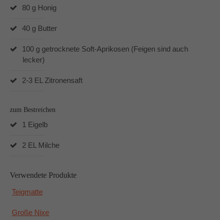
80 g Honig
40 g Butter
100 g getrocknete Soft-Aprikosen (Feigen sind auch
lecker)
2-3 EL Zitronensaft
zum Bestreichen
1 Eigelb
2 EL Milche
Verwendete Produkte
Teigmatte
Große Nixe