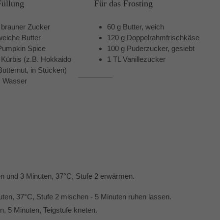
Füllung
Für das Frosting
 brauner Zucker
60 g Butter, weich
weiche Butter
120 g Doppelrahmfrischkäse
Pumpkin Spice
100 g Puderzucker, gesiebt
 Kürbis (z.B. Hokkaido
1 TL Vanillezucker
Butternut, in Stücken)
s Wasser
en und 3 Minuten, 37°C, Stufe 2 erwärmen.
ten, 37°C, Stufe 2 mischen - 5 Minuten ruhen lassen.
n, 5 Minuten, Teigstufe kneten.