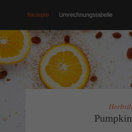
Rezepte
Umrechnungstabelle
Socia
Auf mein
es regel
Herbstl
Pumpkin