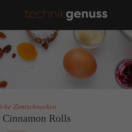
ls
Schreibt mir!
en Social Media Kanälen gibt
technikgenuss
mäßig Udpates und Bilder!
Maren Kuçi
Keplerstr. 65
41236 Mönchengladbach
0151 42130988
maren@technikgenuss.de
iche Zimtschnecken
 Cinnamon Rolls