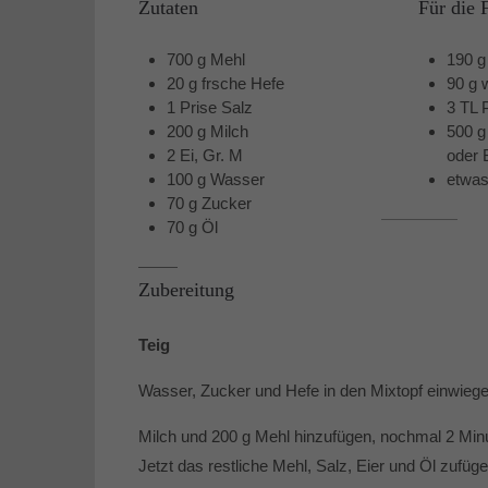
Zutaten
Für die 
700 g Mehl
190 g
20 g frsche Hefe
90 g 
1 Prise Salz
3 TL 
200 g Milch
500 g
2 Ei, Gr. M
oder 
100 g Wasser
etwa
70 g Zucker
70 g Öl
Zubereitung
Teig
Wasser, Zucker und Hefe in den Mixtopf einwieg
Milch und 200 g Mehl hinzufügen, nochmal 2 Minu
Jetzt das restliche Mehl, Salz, Eier und Öl zufüge