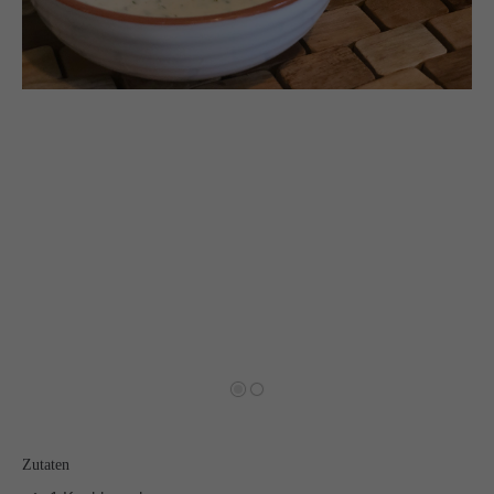
Auf meinen Social Media Kanälen gibt es regelmäßig
Udpates und Bilder!
Zurück
Vorwärts
Schreibt mir!
technikgenuss
Maren Kuçi
Keplerstr. 65
41236 Mönchengladbach
0151 42130988
maren@technikgenuss.de
Über mich
Zutaten
Ich koche und backe mit Leidenschaft.