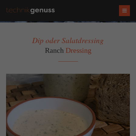
Dip oder Salatdressing
Ranch
Dressing
Socials