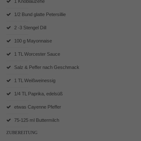
1 Knoblauzehe
Dabei unterstützen mich vor allem die Produkte von
Pampered Chef® und der Thermomix® TM6.
1/2 Bund glatte Petersillie
In und um Mönchengladbach berate ich Dich gerne zu
den Produkten von Pampered Chef.
2 -3 Stengel Dill
100 g Mayonnaise
1 TL Worcester Sauce
Salz & Peffer nach Geschmack
1 TL Weißweinessig
1/4 TL Paprika, edelsüß
etwas Cayenne Pfeffer
75-125 ml Buttermilch
ZUBEREITUNG