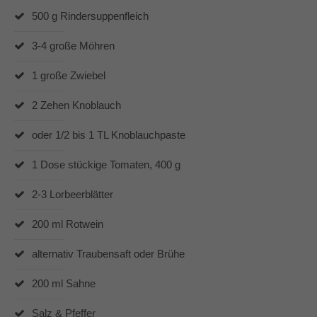
Dabei unterstützen mich vor allem die Produkte von
500 g Rindersuppenfleich
Pampered Chef® und der Thermomix® TM6.
3-4 große Möhren
In und um Mönchengladbach berate ich Dich gerne zu
den Produkten von Pampered Chef.
1 große Zwiebel
2 Zehen Knoblauch
oder 1/2 bis 1 TL Knoblauchpaste
1 Dose stückige Tomaten, 400 g
2-3 Lorbeerblätter
200 ml Rotwein
alternativ Traubensaft oder Brühe
200 ml Sahne
Salz & Pfeffer