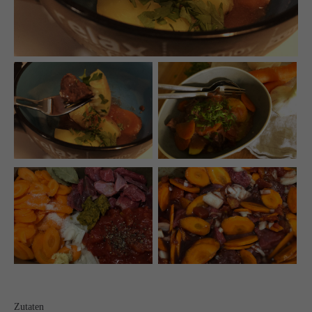
Auf meinen Social Media Kanälen gibt es regelmäßig
Udpates und Bilder!
Schreibt mir!
technikgenuss
Maren Kuçi
Keplerstr. 65
41236 Mönchengladbach
0151 42130988
maren@technikgenuss.de
Über mich
Ich koche und backe mit Leidenschaft.
Zutaten