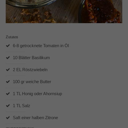
Auf meinen Social Media Kanälen gibt es regelmäßig
Udpates und Bilder!
Zutaten
6-8 getrocknete Tomaten in Öl
Schreibt mir!
10 Blätter Basilikum
technikgenuss
Maren Kuçi
2 EL Röstzwiebeln
Keplerstr. 65
41236 Mönchengladbach
100 gr weiche Butter
0151 42130988
1 TL Honig oder Ahornsiup
maren@technikgenuss.de
1 TL Salz
Über mich
Saft einer halben Zitrone
Ich koche und backe mit Leidenschaft.