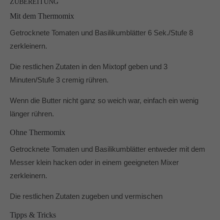
ZUBEREITUNG
Dabei unterstützen mich vor allem die Produkte von
Mit dem Thermomix
Pampered Chef® und der Thermomix® TM6.
In und um Mönchengladbach berate ich Dich gerne zu
Getrocknete Tomaten und Basilikumblätter 6 Sek./Stufe 8
den Produkten von Pampered Chef.
zerkleinern.
Die restlichen Zutaten in den Mixtopf geben und 3
Minuten/Stufe 3 cremig rühren.
Wenn die Butter nicht ganz so weich war, einfach ein wenig
länger rühren.
Ohne Thermomix
Getrocknete Tomaten und Basilikumblätter entweder mit dem
Messer klein hacken oder in einem geeigneten Mixer
zerkleinern.
Die restlichen Zutaten zugeben und vermischen
Tipps & Tricks