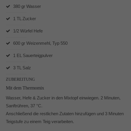
Dabei unterstützen mich vor allem die Produkte von
380 gr Wasser
Pampered Chef® und der Thermomix® TM6.
1 TL Zucker
In und um Mönchengladbach berate ich Dich gerne zu
den Produkten von Pampered Chef.
1/2 Würfel Hefe
600 gr Weizenmehl, Typ 550
1 EL Sauerteigpulver
3 TL Salz
ZUBEREITUNG
Mit dem Thermomix
Wasser, Hefe & Zucker in den Mixtopf einwiegen. 2 Minuten,
Sanftrühren, 37 °C.
Anschließend die restlichen Zutaten hinzufügen und 3 Minuten
Teigstufe zu einem Teig verarbeiten.