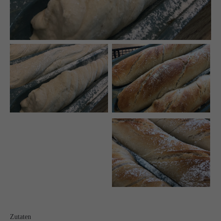
Auf meinen Social Media Kanälen gibt es regelmäßig
Udpates und Bilder!
Schreibt mir!
technikgenuss
Maren Kuçi
Keplerstr. 65
41236 Mönchengladbach
0151 42130988
maren@technikgenuss.de
Über mich
Ich koche und backe mit Leidenschaft.
Zutaten