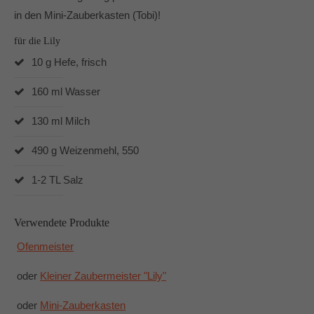
Dabei unterstützen mich vor allem die Produkte von
in den Mini-Zauberkasten (Tobi)!
Pampered Chef® und der Thermomix® TM6.
für die Lily
In und um Mönchengladbach berate ich Dich gerne zu
den Produkten von Pampered Chef.
10 g Hefe, frisch
160 ml Wasser
130 ml Milch
490 g Weizenmehl, 550
1-2 TL Salz
Verwendete Produkte
Ofenmeister
oder
Kleiner Zaubermeister "Lily"
oder
Mini-Zauberkasten