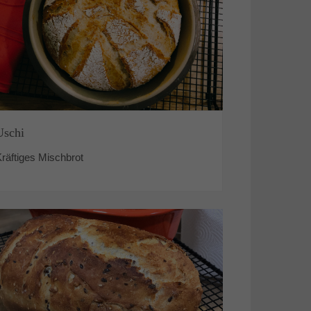
Uschi
räftiges Mischbrot