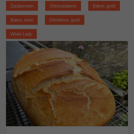
Zauberstein
Ofenzauberer
Bäker, groß
Bäker, klein
Ofenhexe, groß
White Lady