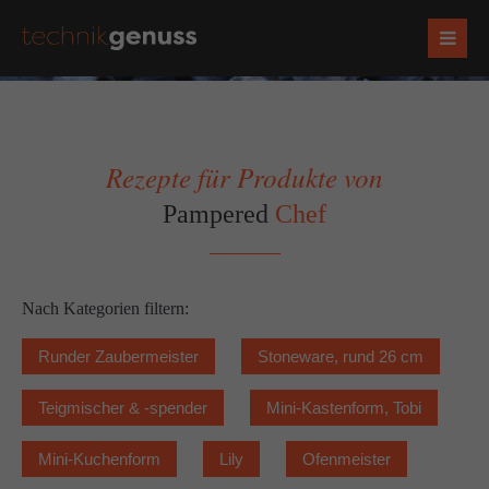
Rezepte für Produkte von
Pampered
Chef
Nach Kategorien filtern:
Runder Zaubermeister
Stoneware, rund 26 cm
Teigmischer & -spender
Mini-Kastenform, Tobi
Mini-Kuchenform
Lily
Ofenmeister