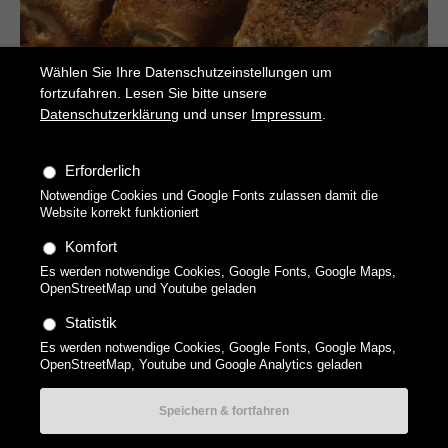
Wählen Sie Ihre Datenschutzeinstellungen um
fortzufahren. Lesen Sie bitte unsere
Datenschutzerklärung
und unser
Impressum
.
Parmesan-Oregano-Laibchen
Erforderlich
Würzige kleine Brote
Notwendige Cookies und Google Fonts zulassen damit die
Website korrekt funktioniert
Komfort
Es werden notwendige Cookies, Google Fonts, Google Maps,
OpenStreetMap und Youtube geladen
Statistik
Es werden notwendige Cookies, Google Fonts, Google Maps,
Copyright 2026 technikgenuss, Maren Kuçi. Alle Rechte
OpenStreetMap, Youtube und Google Analytics geladen
vorbehalten.
Datenschutzerklärung
Impressum
Datenschutz-
Einstellungen
AGBs Gutscheine