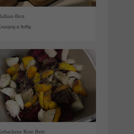
Balkan-Brot
nusprig & fluffig
Gebackene Rote Bete