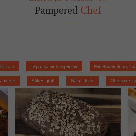
Pampered
Chef
d 26 cm
Teigmischer & -spender
Mini-Kastenform, Tob
auberer
Bäker, groß
Bäker, klein
Ofenhexe, g