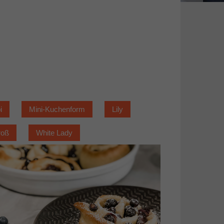
i
Mini-Kuchenform
Lily
roß
White Lady