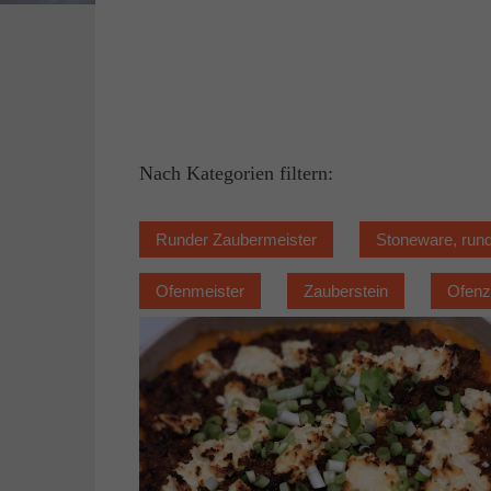
Nach Kategorien filtern:
Runder Zaubermeister
Stoneware, run
Ofenmeister
Zauberstein
Ofenz