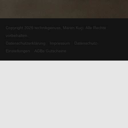
Copyright 2026 technikgenuss, Maren Kuçi. Alle Rechte
vorbehalten.
Datenschutzerklärung
Impressum
Datenschutz-
Einstellungen
AGBs Gutscheine