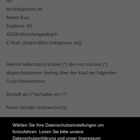
An
technikgenuss.de
Maren Kuci
Keplerstr. 65
41236 Mönchengladbach
E-Mail: {{maren@technikgenuss.de}}
Hiermit widerrufe(n) ich/wir (*) den von mir/uns (*)
abgeschlossenen Vertrag über den Kauf der folgenden
Gutscheinnummer:
Bestellt am (*)/erhalten am (*)
Name des/der Verbraucher(s)
Anschrift des/der Verbraucher(s)
Wählen Sie Ihre Datenschutzeinstellungen um
fortzufahren. Lesen Sie bitte unsere
Unterschrift des/der Verbraucher(s) (nur bei Mitteilung auf
Datenschutzerklärung
und unser
Impressum
.