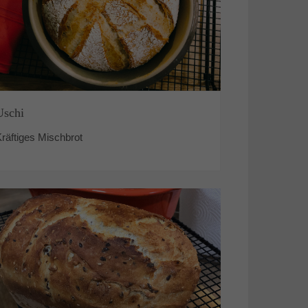
Uschi
räftiges Mischbrot