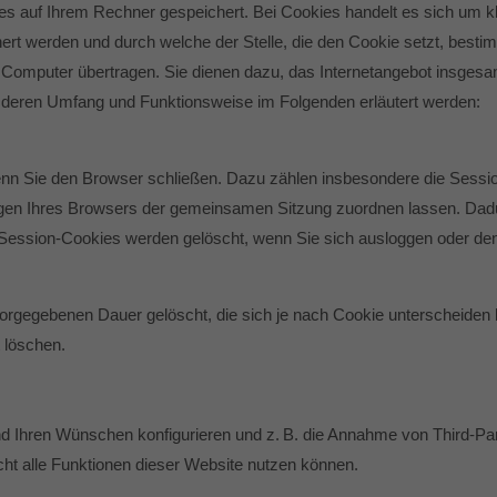
 auf Ihrem Rechner gespeichert. Bei Cookies handelt es sich um klei
t werden und durch welche der Stelle, die den Cookie setzt, besti
Computer übertragen. Sie dienen dazu, das Internetangebot insgesam
, deren Umfang und Funktionsweise im Folgenden erläutert werden:
enn Sie den Browser schließen. Dazu zählen insbesondere die Sessi
agen Ihres Browsers der gemeinsamen Sitzung zuordnen lassen. Dad
Session-Cookies werden gelöscht, wenn Sie sich ausloggen oder de
orgegebenen Dauer gelöscht, die sich je nach Cookie unterscheiden 
t löschen.
d Ihren Wünschen konfigurieren und z. B. die Annahme von Third-Par
icht alle Funktionen dieser Website nutzen können.