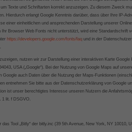
, um Texte und Schriftarten korrekt anzuzeigen. Zu diesem Zweck m
. Hierdurch erlangt Google Kenntnis darüber, dass über Ihre IP-Ad
e einer einheitlichen und ansprechenden Darstellung unserer Online-A
n Ihr Browser Web Fonts nicht unterstützt, wird eine Standardschrift
nter
https://developers.google.com/fonts/faq
und in der Datenschutzer
.
zeigen, nutzen wir zur Darstellung einer interaktiven Karte Google 
4043, USA („Google“). Bei der Nutzung von Google Maps auf unsere
n Google auch Daten über die Nutzung der Maps-Funktionen (einschl
en entnehmen Sie bitte aus der Datenschutzerklärung von Google unter
on ist unser berechtigtes Interesse unseren Nutzern die Anfahrtsmö
 1 lit. f DSGVO.
as Tool „Bitly“ der bitly.inc (39 5th Avenue, New York, NY 10010, 