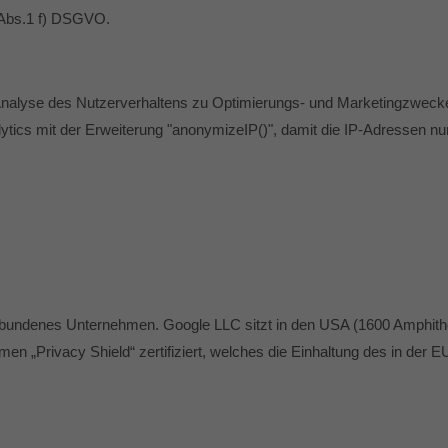
6 Abs.1 f) DSGVO.
he Analyse des Nutzerverhaltens zu Optimierungs- und Marketingzwec
tics mit der Erweiterung "anonymizeIP()", damit die IP-Adressen nur
verbundenes Unternehmen. Google LLC sitzt in den USA (1600 Amphith
 „Privacy Shield“ zertifiziert, welches die Einhaltung des in der E