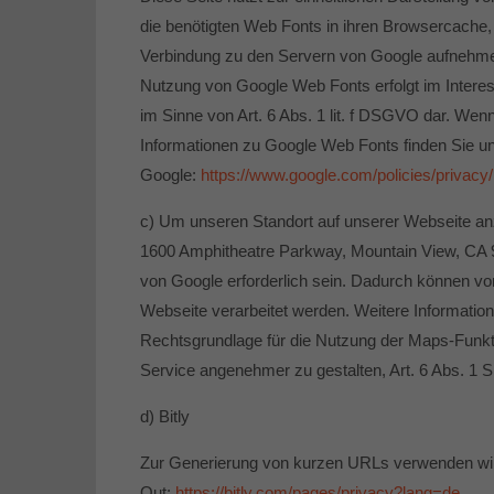
die benötigten Web Fonts in ihren Browsercache
Verbindung zu den Servern von Google aufnehmen
Nutzung von Google Web Fonts erfolgt im Interess
im Sinne von Art. 6 Abs. 1 lit. f DSGVO dar. Wen
Informationen zu Google Web Fonts finden Sie u
Google:
https://www.google.com/policies/privacy/
c) Um unseren Standort auf unserer Webseite anzu
1600 Amphitheatre Parkway, Mountain View, CA 9
von Google erforderlich sein. Dadurch können vo
Webseite verarbeitet werden. Weitere Information
Rechtsgrundlage für die Nutzung der Maps-Funkti
Service angenehmer zu gestalten, Art. 6 Abs. 1 S.
d) Bitly
Zur Generierung von kurzen URLs verwenden wir d
Out:
https://bitly.com/pages/privacy?lang=de