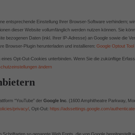
e entsprechende Einstellung Ihrer Browser-Software verhindern; wir 
tionen dieser Website vollumfänglich werden nutzen können. Sie kön
te bezogenen Daten (inkl. Ihrer IP-Adresse) an Google sowie die Ver
e Browser-Plugin herunterladen und installieren:
Google Optout Tool
 eines Opt-Out-Cookies unterbinden. Wenn Sie die zukünftige Erfas
chutzeinstellungen ändern
nbietern
lattform “YouTube” der
Google Inc
. (1600 Amphitheatre Parkway, Mou
licies/privacy/
, Opt-Out:
https://adssettings.google.com/authenticat
on Schriftarten so genannte Web Fonts, die von Google bereitgestellt w